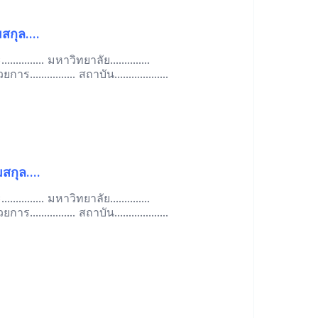
สกุล....
............ มหาวิทยาลัย..............
................ สถาบัน...................
มสกุล....
............ มหาวิทยาลัย..............
................ สถาบัน...................