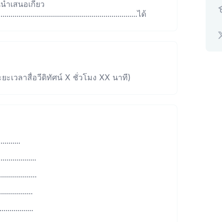
้นำเสนอเกี่ยว
.....................................................................ได้
ยะเวลาสื่อวีดิทัศน์ X ชั่วโมง XX นาที)
........
..............
...............
.............
.............