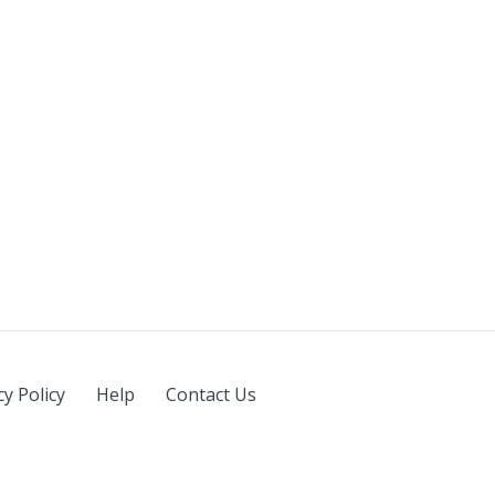
cy Policy
Help
Contact Us