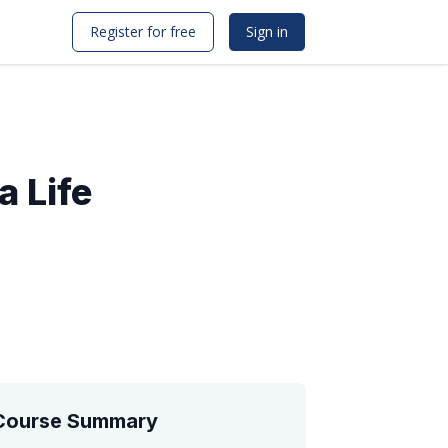
Register for free
Sign in
a Life
Course Summary