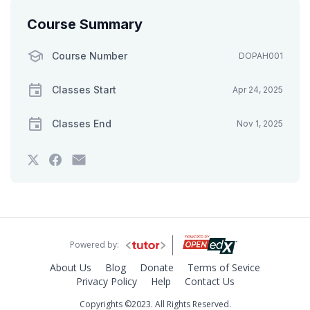
Course Summary
Course Number
DOPAH001
Classes Start
Apr 24, 2025
Classes End
Nov 1, 2025
Tweet
Post
Email
that
a
someone
you've
Facebook
to
enrolled
message
say
in
to
you've
this
say
enrolled
course
you've
in
enrolled
this
in
course
Powered by:
this
course
About Us
Blog
Donate
Terms of Sevice
Privacy Policy
Help
Contact Us
Copyrights ©2023. All Rights Reserved.