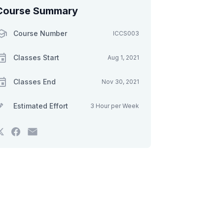
Course Summary
Course Number
ICCS003
Classes Start
Aug 1, 2021
Classes End
Nov 30, 2021
Estimated Effort
3 Hour per Week
Tweet
Post
Email
that
a
someone
you've
Facebook
to
enrolled
message
say
in
to
you've
this
say
enrolled
course
you've
in
enrolled
this
in
course
this
course