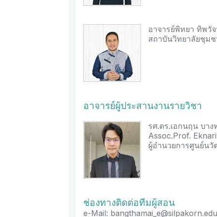
อาจารย์พิทยา ทิพวั
สถาบันวิทยาลัยชุม
อาจารย์ผู้ประสานงานรายวิชา
รศ.ดร.เอกนฤน บางท
Assoc.Prof. Eknari
ผู้อำนวยการศูนย์น
ช่องทางติดต่อทีมผู้สอน
e-Mail: bangthamai_e@silpakorn.ed