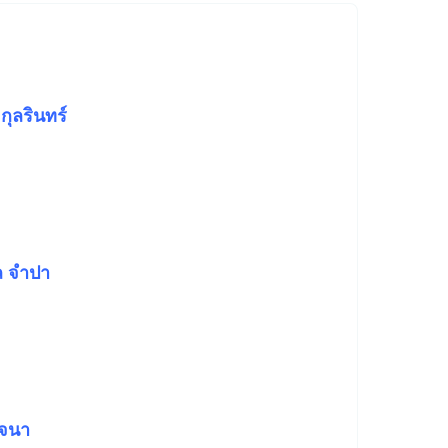
กุลรินทร์
ล จำปา
ัจนา