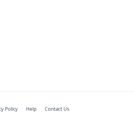
cy Policy
Help
Contact Us