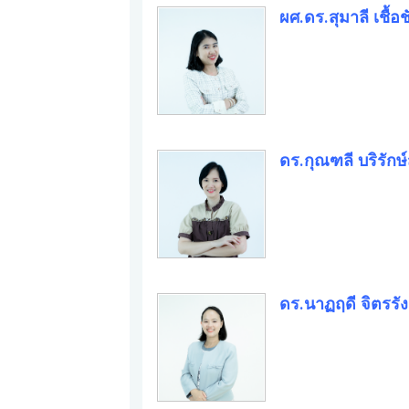
ผศ.ดร.สุมาลี เชื้อช
ดร.กุณฑลี บริรักษ์
ดร.นาฏฤดี จิตรรั