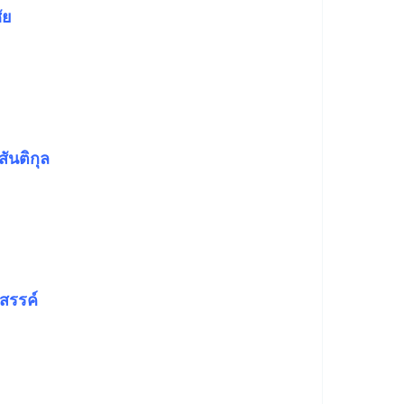
ัย
สันติกุล
งสรรค์