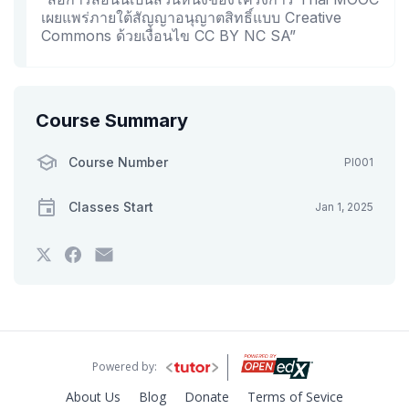
เผยแพร่ภายใต้สัญญาอนุญาตสิทธิ์แบบ Creative
Commons ด้วยเงื่อนไข CC BY NC SA”
Course Summary
Course Number
PI001
Classes Start
Jan 1, 2025
Tweet
Post
Email
that
a
someone
you've
Facebook
to
enrolled
message
say
in
to
you've
this
say
enrolled
course
you've
in
enrolled
this
in
course
Powered by:
this
course
About Us
Blog
Donate
Terms of Sevice