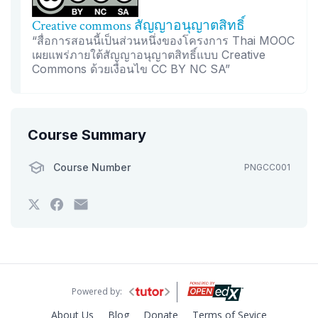
Creative commons สัญญาอนุญาตสิทธิ์
“สื่อการสอนนี้เป็นส่วนหนึ่งของโครงการ Thai MOOC
เผยแพร่ภายใต้สัญญาอนุญาตสิทธิ์แบบ Creative
Commons ด้วยเงื่อนไข CC BY NC SA”
Course Summary
Course Number
PNGCC001
Tweet
Post
Email
that
a
someone
you've
Facebook
to
enrolled
message
say
in
to
you've
this
say
enrolled
course
you've
in
enrolled
this
in
course
Powered by:
this
course
About Us
Blog
Donate
Terms of Sevice