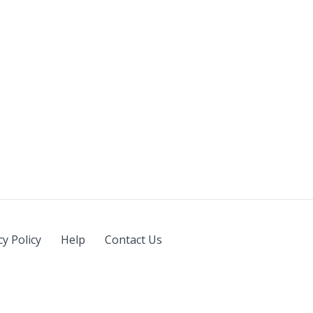
cy Policy
Help
Contact Us