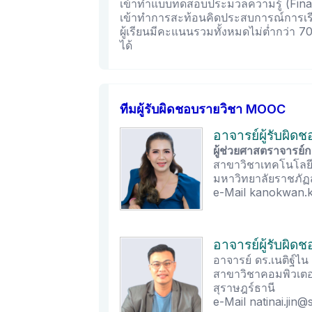
เข้าทำแบบทดสอบประมวลความรู้ (Fin
เข้าทำการสะท้อนคิดประสบการณ์การเรีย
ผู้เรียนมีคะแนนรวมทั้งหมดไม่ต่ำกว่า 
ได้
ทีมผู้รับผิดชอบรายวิชา MOOC
อาจารย์ผู้รับผิด
ผู้ช่วยศาสตราจารย
สาขาวิชาเทคโนโลยี
มหาวิทยาลัยราชภัฏส
e-Mail kanokwan.k
อาจารย์ผู้รับผิด
อาจารย์ ดร.เนติฐ์ไน
สาขาวิชาคอมพิวเตอ
สุราษฎร์ธานี
e-Mail natinai.jin@