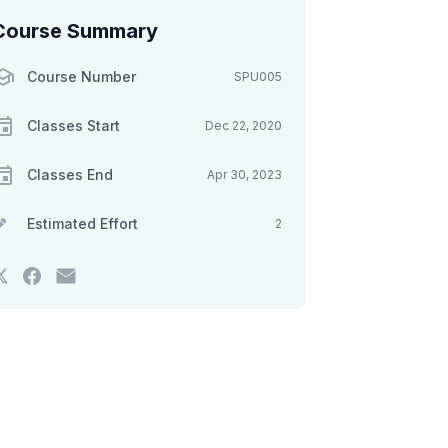
Course Summary
Course Number
SPU005
Classes Start
Dec 22, 2020
Classes End
Apr 30, 2023
Estimated Effort
2
Tweet
Post
Email
that
a
someone
you've
Facebook
to
enrolled
message
say
in
to
you've
this
say
enrolled
course
you've
in
enrolled
this
in
course
this
course